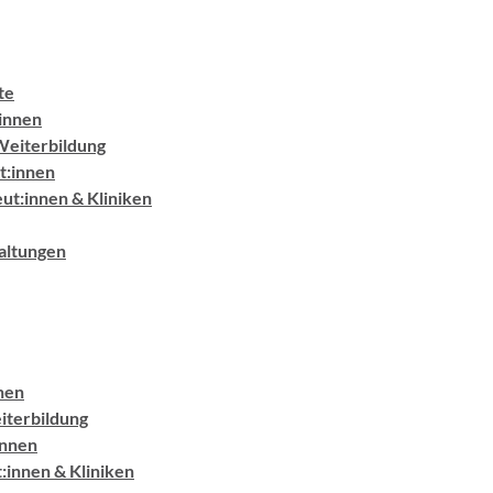
te
:innen
Weiterbildung
t:innen
ut:innen & Kliniken
altungen
nen
iterbildung
innen
:innen & Kliniken