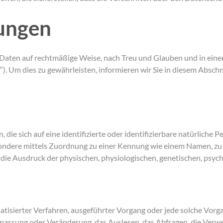
mungen
aten auf rechtmäßige Weise, nach Treu und Glauben und in einer
. Um dies zu gewährleisten, informieren wir Sie in diesem Abschni
ie sich auf eine identifizierte oder identifizierbare natürliche P
besondere mittels Zuordnung zu einer Kennung wie einem Namen, 
e Ausdruck der physischen, physiologischen, genetischen, psychisc
tomatisierter Verfahren, ausgeführter Vorgang oder jede solche 
npassung oder Veränderung, das Auslesen, das Abfragen, die Verw