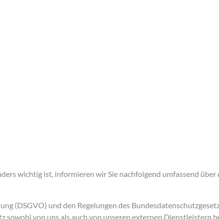
ders wichtig ist, informieren wir Sie nachfolgend umfassend übe
dnung (DSGVO) und den Regelungen des Bundesdatenschutzgesetz
tz sowohl von uns als auch von unseren externen Dienstleistern 