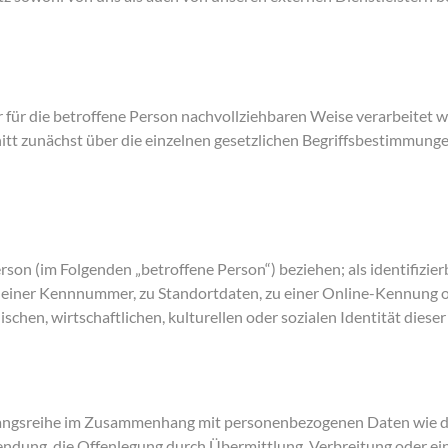
 für die betroffene Person nachvollziehbaren Weise verarbeitet 
tt zunächst über die einzelnen gesetzlichen Begriffsbestimmungen
erson (im Folgenden „betroffene Person“) beziehen; als identifizier
zu einer Kennnummer, zu Standortdaten, zu einer Online-Kennung 
hen, wirtschaftlichen, kulturellen oder sozialen Identität dieser
Vorgangsreihe im Zusammenhang mit personenbezogenen Daten wie da
endung, die Offenlegung durch Übermittlung, Verbreitung oder ei